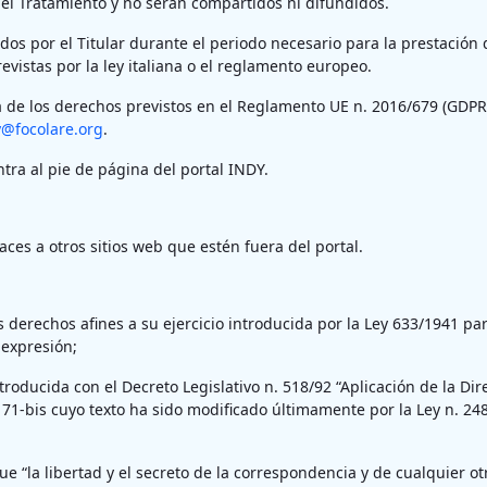
el Tratamiento y no serán compartidos ni difundidos.
os por el Titular durante el periodo necesario para la prestación d
evistas por la ley italiana o el reglamento europeo.
za de los derechos previstos en el Reglamento UE n. 2016/679 (GDPR)
y@focolare.org
.
ntra al pie de página del portal INDY.
aces a otros sitios web que estén fuera del portal.
derechos afines a su ejercicio introducida por la Ley 633/1941 para
 expresión;
oducida con el Decreto Legislativo n. 518/92 “Aplicación de la Direc
 171-bis cuyo texto ha sido modificado últimamente por la Ley n. 
 que “la libertad y el secreto de la correspondencia y de cualquier 