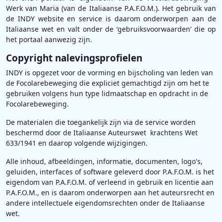
Werk van Maria (van de Italiaanse P.A.F.O.M.). Het gebruik van
de INDY website en service is daarom onderworpen aan de
Italiaanse wet en valt onder de ‘gebruiksvoorwaarden’ die op
het portaal aanwezig zijn.
Copyright nalevingsprofielen
INDY is opgezet voor de vorming en bijscholing van leden van
de Focolarebeweging die expliciet gemachtigd zijn om het te
gebruiken volgens hun type lidmaatschap en opdracht in de
Focolarebeweging.
De materialen die toegankelijk zijn via de service worden
beschermd door de Italiaanse Auteurswet krachtens Wet
633/1941 en daarop volgende wijzigingen.
Alle inhoud, afbeeldingen, informatie, documenten, logo's,
geluiden, interfaces of software geleverd door P.A.F.O.M. is het
eigendom van P.A.F.O.M. of verleend in gebruik en licentie aan
P.A.F.O.M., en is daarom onderworpen aan het auteursrecht en
andere intellectuele eigendomsrechten onder de Italiaanse
wet.