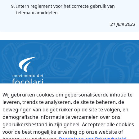
Intern reglement voor het correcte gebruik van
telematicamiddelen.
21 Juni 2023
Wij gebruiken cookies om gepersonaliseerde inhoud te
Wachtwoord vergeten
Gebruiksvoorwaarden
leveren, trends te analyseren, de site te beheren, de
bewegingen van de gebruiker op de site te volgen, en
Privacybeleid
Juridische aantekeningen
demografische informatie te verzamelen over ons
© 2026 Movimento dei Focolari
gebruikersbestand in zijn geheel. Accepteer alle cookies
voor de best mogelijke ervaring op onze website of
Indy 4.0
is made with
Liferay
platform, released under