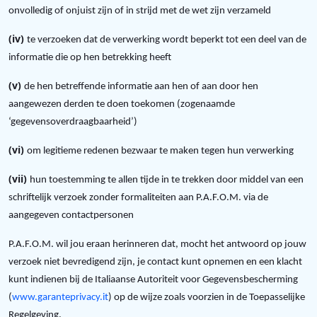
onvolledig of onjuist zijn of in strijd met de wet zijn verzameld
(iv)
te verzoeken dat de verwerking wordt beperkt tot een deel van de
informatie die op hen betrekking heeft
(v)
de hen betreffende informatie aan hen of aan door hen
aangewezen derden te doen toekomen (zogenaamde
‘gegevensoverdraagbaarheid’)
(vi)
om legitieme redenen bezwaar te maken tegen hun verwerking
(vii)
hun toestemming te allen tijde in te trekken door middel van een
schriftelijk verzoek zonder formaliteiten aan P.A.F.O.M. via de
aangegeven contactpersonen
P.A.F.O.M. wil jou eraan herinneren dat, mocht het antwoord op jouw
verzoek niet bevredigend zijn, je contact kunt opnemen en een klacht
kunt indienen bij de Italiaanse Autoriteit voor Gegevensbescherming
(
www.garanteprivacy.it
) op de wijze zoals voorzien in de Toepasselijke
.
Regelgeving