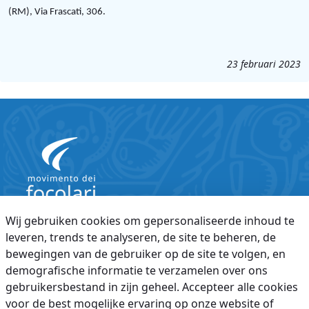
.
(RM), Via Frascati, 306
23 februari 2023
Wij gebruiken cookies om gepersonaliseerde inhoud te
Wachtwoord vergeten
Gebruiksvoorwaarden
leveren, trends te analyseren, de site te beheren, de
bewegingen van de gebruiker op de site te volgen, en
Privacybeleid
Juridische aantekeningen
demografische informatie te verzamelen over ons
© 2026 Movimento dei Focolari
gebruikersbestand in zijn geheel. Accepteer alle cookies
voor de best mogelijke ervaring op onze website of
Indy 4.0
is made with
Liferay
platform, released under