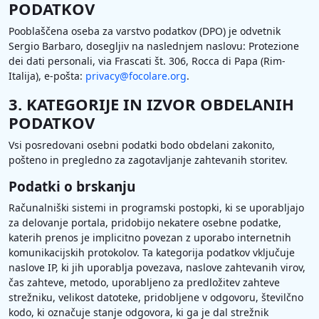
PODATKOV
Pooblaščena oseba za varstvo podatkov (DPO) je odvetnik
Sergio Barbaro, dosegljiv na naslednjem naslovu: Protezione
dei dati personali, via Frascati št. 306, Rocca di Papa (Rim-
Italija), e-pošta:
privacy@focolare.org
.
3. KATEGORIJE IN IZVOR OBDELANIH
PODATKOV
Vsi posredovani osebni podatki bodo obdelani zakonito,
pošteno in pregledno za zagotavljanje zahtevanih storitev.
Podatki o brskanju
Računalniški sistemi in programski postopki, ki se uporabljajo
za delovanje portala, pridobijo nekatere osebne podatke,
katerih prenos je implicitno povezan z uporabo internetnih
komunikacijskih protokolov. Ta kategorija podatkov vključuje
naslove IP, ki jih uporablja povezava, naslove zahtevanih virov,
čas zahteve, metodo, uporabljeno za predložitev zahteve
strežniku, velikost datoteke, pridobljene v odgovoru, številčno
kodo, ki označuje stanje odgovora, ki ga je dal strežnik