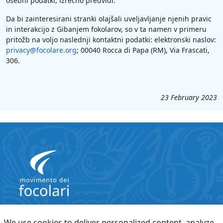
osebni podatki, izrecno predvidi.
Da bi zainteresirani stranki olajšali uveljavljanje njenih pravic
in interakcijo z Gibanjem fokolarov, so v ta namen v primeru
pritožb na voljo naslednji kontaktni podatki: elektronski naslov:
privacy@focolare.org
; 00040 Rocca di Papa (RM), Via Frascati,
306.
23 February 2023
Ste pozabili geslo?
Pogoji uporabe
We use cookies to deliver personalized content, analyze