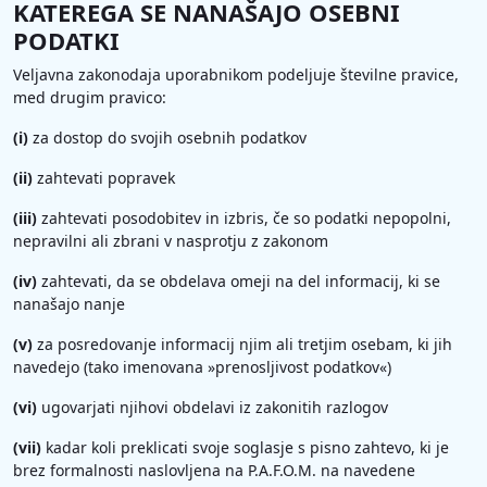
KATEREGA SE NANAŠAJO OSEBNI
PODATKI
Veljavna zakonodaja uporabnikom podeljuje številne pravice,
med drugim pravico:
(i)
za dostop do svojih osebnih podatkov
(ii)
zahtevati popravek
(iii)
zahtevati posodobitev in izbris, če so podatki nepopolni,
nepravilni ali zbrani v nasprotju z zakonom
(iv)
zahtevati, da se obdelava omeji na del informacij, ki se
nanašajo nanje
(v)
za posredovanje informacij njim ali tretjim osebam, ki jih
navedejo (tako imenovana »prenosljivost podatkov«)
(vi)
ugovarjati njihovi obdelavi iz zakonitih razlogov
(vii)
kadar koli preklicati svoje soglasje s pisno zahtevo, ki je
brez formalnosti naslovljena na P.A.F.O.M. na navedene