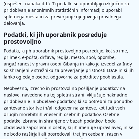
(uspešen, napaka itd.). Ti podatki se uporabljajo izključno za
pridobivanje anonimnih statističnih informacij o uporabi
spletnega mesta in za preverjanje njegovega pravilnega
delovanja.
Podatki, ki jih uporabnik posreduje
prostovoljno
Podatki, ki jih uporabnik prostovoljno posreduje, kot so ime,
priimek, e-pošta, država, regija, mesto, spol, opombe,
angažiranost v pravni osebi Gibanja in kako je izvedel za Indy,
so shranjeni v strežniku za preverjanje pristnosti LDAP in si jih
lahko ogledajo osebe, odgovorne za potrditev pooblastila.
Neobvezno, izrecno in prostovoljno pošiljanje podatkov na
naslove, navedene na tej spletni strani, vključuje naknadno
pridobivanje in obdelavo podatkov, ki so potrebni za ponudbo
zahtevane storitve in/ali odgovor na zahteve, kot tudi vseh
drugih morebitnih vnesenih osebnih podatkov. Osebne
podatke, zbrane in shranjene v bazah podatkov, bodo
obdelovali zaposleni in osebe, ki jih imenuje upravljavec, in se
ne bodo razširjali ali posredovali tretjim osebam, razen v