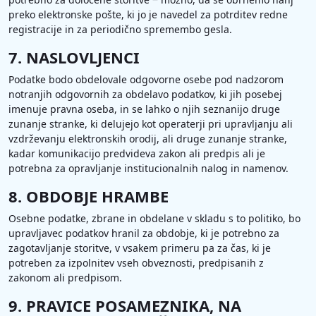
preko elektronske pošte, ki jo je navedel za potrditev redne
registracije in za periodično spremembo gesla.
7. NASLOVLJENCI
Podatke bodo obdelovale odgovorne osebe pod nadzorom
notranjih odgovornih za obdelavo podatkov, ki jih posebej
imenuje pravna oseba, in se lahko o njih seznanijo druge
zunanje stranke, ki delujejo kot operaterji pri upravljanju ali
vzdrževanju elektronskih orodij, ali druge zunanje stranke,
kadar komunikacijo predvideva zakon ali predpis ali je
potrebna za opravljanje institucionalnih nalog in namenov.
8. OBDOBJE HRAMBE
Osebne podatke, zbrane in obdelane v skladu s to politiko, bo
upravljavec podatkov hranil za obdobje, ki je potrebno za
zagotavljanje storitve, v vsakem primeru pa za čas, ki je
potreben za izpolnitev vseh obveznosti, predpisanih z
zakonom ali predpisom.
9. PRAVICE POSAMEZNIKA, NA