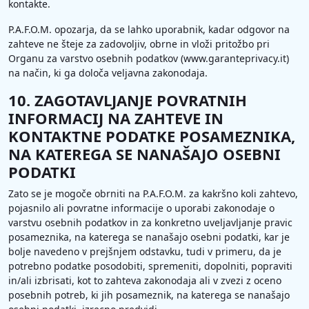
kontakte.
P.A.F.O.M. opozarja, da se lahko uporabnik, kadar odgovor na
zahteve ne šteje za zadovoljiv, obrne in vloži pritožbo pri
Organu za varstvo osebnih podatkov (www.garanteprivacy.it)
na način, ki ga določa veljavna zakonodaja.
10. ZAGOTAVLJANJE POVRATNIH
INFORMACIJ NA ZAHTEVE IN
KONTAKTNE PODATKE POSAMEZNIKA,
NA KATEREGA SE NANAŠAJO OSEBNI
PODATKI
Zato se je mogoče obrniti na P.A.F.O.M. za kakršno koli zahtevo,
pojasnilo ali povratne informacije o uporabi zakonodaje o
varstvu osebnih podatkov in za konkretno uveljavljanje pravic
posameznika, na katerega se nanašajo osebni podatki, kar je
bolje navedeno v prejšnjem odstavku, tudi v primeru, da je
potrebno podatke posodobiti, spremeniti, dopolniti, popraviti
in/ali izbrisati, kot to zahteva zakonodaja ali v zvezi z oceno
posebnih potreb, ki jih posameznik, na katerega se nanašajo