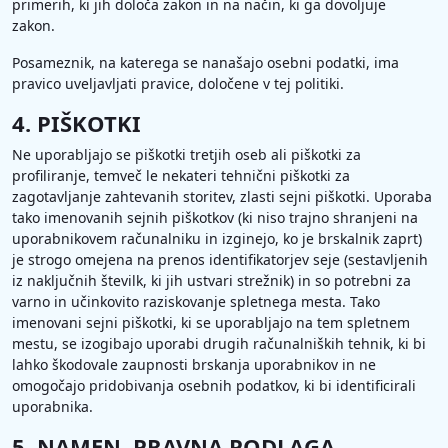
primerih, ki jih določa zakon in na način, ki ga dovoljuje
zakon.
Posameznik, na katerega se nanašajo osebni podatki, ima
pravico uveljavljati pravice, določene v tej politiki.
4. PIŠKOTKI
Ne uporabljajo se piškotki tretjih oseb ali piškotki za
profiliranje, temveč le nekateri tehnični piškotki za
zagotavljanje zahtevanih storitev, zlasti sejni piškotki. Uporaba
tako imenovanih sejnih piškotkov (ki niso trajno shranjeni na
uporabnikovem računalniku in izginejo, ko je brskalnik zaprt)
je strogo omejena na prenos identifikatorjev seje (sestavljenih
iz naključnih številk, ki jih ustvari strežnik) in so potrebni za
varno in učinkovito raziskovanje spletnega mesta. Tako
imenovani sejni piškotki, ki se uporabljajo na tem spletnem
mestu, se izogibajo uporabi drugih računalniških tehnik, ki bi
lahko škodovale zaupnosti brskanja uporabnikov in ne
omogočajo pridobivanja osebnih podatkov, ki bi identificirali
uporabnika.
5. NAMEN, PRAVNA PODLAGA