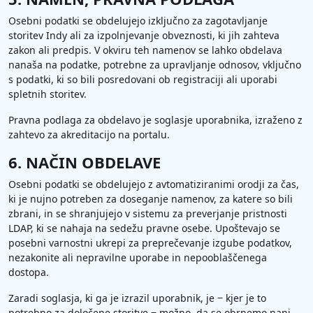
Osebni podatki se obdelujejo izključno za zagotavljanje
storitev Indy ali za izpolnjevanje obveznosti, ki jih zahteva
zakon ali predpis. V okviru teh namenov se lahko obdelava
nanaša na podatke, potrebne za upravljanje odnosov, vključno
s podatki, ki so bili posredovani ob registraciji ali uporabi
spletnih storitev.
Pravna podlaga za obdelavo je soglasje uporabnika, izraženo z
zahtevo za akreditacijo na portalu.
6. NAČIN OBDELAVE
Osebni podatki se obdelujejo z avtomatiziranimi orodji za čas,
ki je nujno potreben za doseganje namenov, za katere so bili
zbrani, in se shranjujejo v sistemu za preverjanje pristnosti
LDAP, ki se nahaja na sedežu pravne osebe. Upoštevajo se
posebni varnostni ukrepi za preprečevanje izgube podatkov,
nezakonite ali nepravilne uporabe in nepooblaščenega
dostopa.
Zaradi soglasja, ki ga je izrazil uporabnik, je ‒ kjer je to
potrebno za določene storitve ‒ možno, da se obrnemo nanj