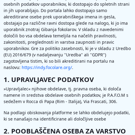
osebnih podatkov uporabnikov, ki dostopajo do spletnih strani
in jih uporabljajo. Do portala lahko dostopajo samo
akreditirane osebe prek uporabniškega imena in gesla,
obstajajo pa različne ravni dostopa glede na nalogo, ki jo ima
uporabnik znotraj Gibanja fokolarov. V skladu z navedenimi
določili bo vsa obdelava temeljila na načelih pravilnosti,
zakonitosti, preglednosti in varstva zaupnosti in pravic
uporabnikov. Gre za politiko zasebnosti, ki je v skladu z Uredbo
(EU) 2016/679 (v nadaljevanju "Uredba" ali "GDPR")
zagotovljena tistim, ki so bili akreditirani na portalu na
naslovu:
https://indy.focolare.org/
.
1. UPRAVLJAVEC PODATKOV
»Upravljalec« njihove obdelave, tj. pravna oseba, ki določa
namene in sredstva obdelave osebnih podatkov, je P.A.F.O.M s
sedežem v Rocca di Papa (Rim - Italija), Via Frascati, 306.
Na podlagi obiskovanja platforme se lahko obdelujejo podatki,
ki se nanašajo na identificirane ali določljive osebe
2. POOBLAŠČENA OSEBA ZA VARSTVO